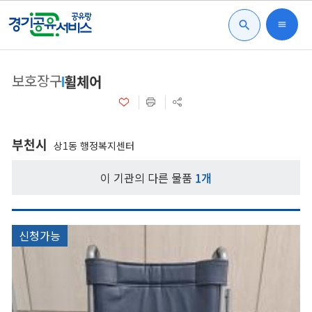
search
menu
보호장구
휠체어
부천시
상1동 행정복지센터
이 기관의 다른 물품
1개
신청가능