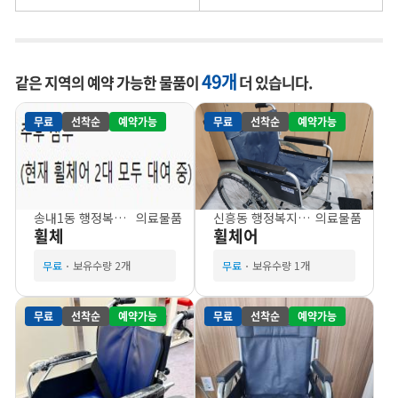
49개
같은 지역의 예약 가능한 물품이
더 있습니다.
무료
선착순
예약가능
무료
선착순
예약가능
송내1동 행정복지센터
의료물품
신흥동 행정복지센터
의료물품
휠체
휠체어
무료
보유수량 2개
무료
보유수량 1개
무료
선착순
예약가능
무료
선착순
예약가능