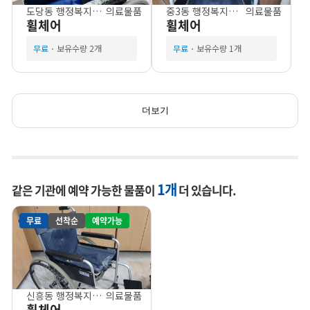
도당동 행정복지센터
의료물품
중3동 행정복지센터
의료물품
휠체어
휠체어
무료
보유수량 2개
무료
보유수량 1개
더보기
1개
같은 기관에 예약 가능한 물품이
더 있습니다.
무료
선착순
예약가능
신흥동 행정복지센터
의료물품
휠체어