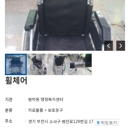
휠체어
기관
범박동 행정복지센터
분류
의료물품 > 보호장구
주소
경기 부천시 소사구 범안로129번길 17
지도보기