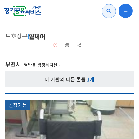
search
menu
보호장구
휠체어
부천시
범박동 행정복지센터
이 기관의 다른 물품
1개
신청가능