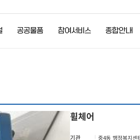
설
공공물품
참여서비스
종합안내
휠체어
기관
중4동 행정복지센