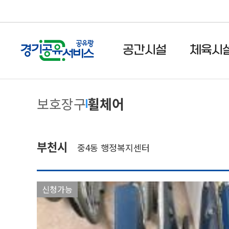
주메뉴 바로가기
본문 바로가기
공간시설
체육시
휠체어
보호장구
부천시
중4동 행정복지센터
신청가능