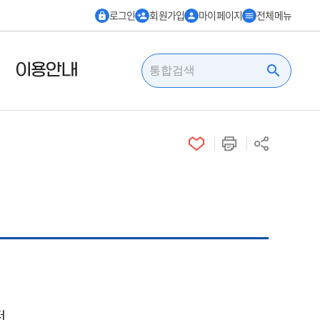
로그인
회원가입
마이페이지
전체메뉴
lock
person_add
person
menu
이용안내
search
터