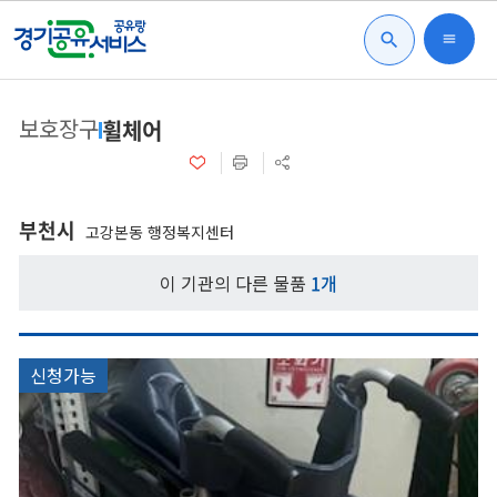
search
menu
보호장구
휠체어
부천시
고강본동 행정복지센터
이 기관의 다른 물품
1개
신청가능