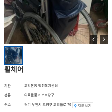
휠체어
기관
고강본동 행정복지센터
분류
의료물품 > 보호장구
주소
경기 부천시 오정구 고리울로 79
지도보기