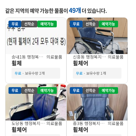
49개
같은 지역의 예약 가능한 물품이
더 있습니다.
무료
선착순
예약가능
무료
선착순
예약가능
송내1동 행정복지센터
의료물품
신흥동 행정복지센터
의료물품
휠체
휠체어
무료
보유수량 2개
무료
보유수량 1개
무료
선착순
예약가능
무료
선착순
예약가능
도당동 행정복지센터
의료물품
중3동 행정복지센터
의료물품
휠체어
휠체어