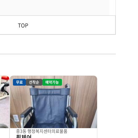
TOP
무료
선착순
예약가능
중3동 행정복지센터
의료물품
휠체어