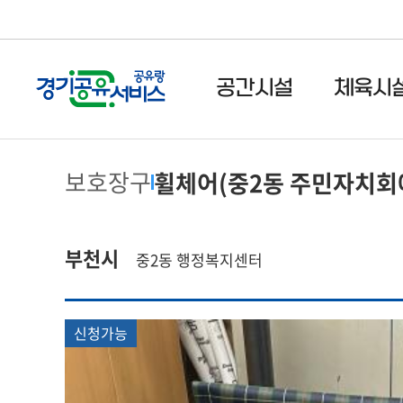
주메뉴 바로가기
본문 바로가기
공간시설
체육시
보호장구
휠체어(중2동 주민자치회
부천시
중2동 행정복지센터
신청가능