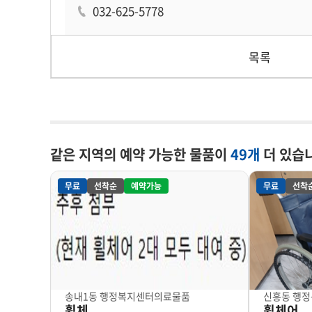
032-625-5778
목록
같은 지역의 예약 가능한 물품이
49개
더 있습
무료
선착순
예약가능
무료
선착
송내1동 행정복지센터
의료물품
신흥동 행
휠체
휠체어