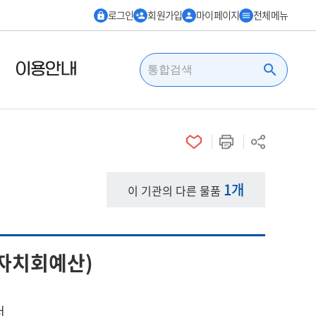
로그인
회원가입
마이페이지
전체메뉴
lock
person_add
person
menu
이용안내
search
1개
이 기관의 다른 물품
자치회예산)
터