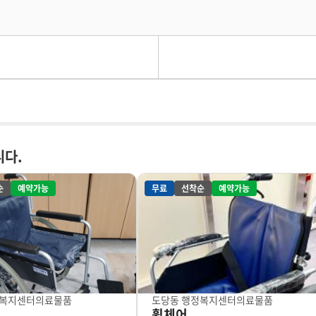
니다.
순
예약가능
무료
선착순
예약가능
정복지센터
의료물품
도당동 행정복지센터
의료물품
휠체어