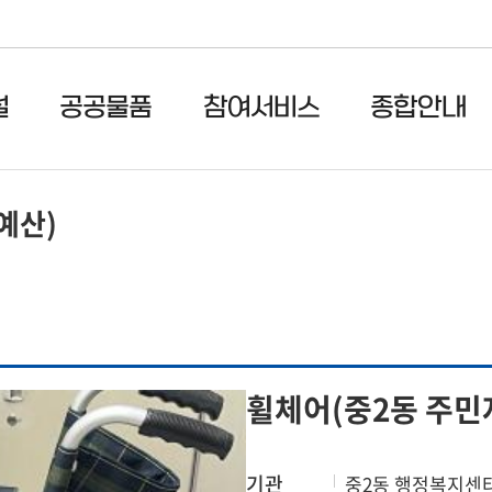
설
공공물품
참여서비스
종합안내
예산)
휠체어(중2동 주민
기관
중2동 행정복지센