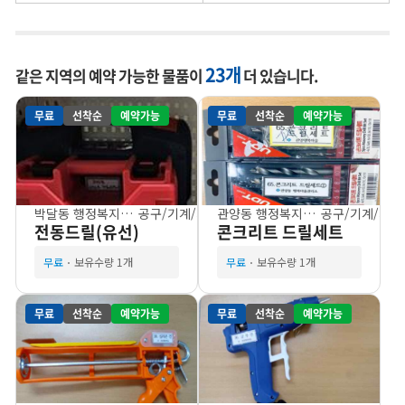
23개
같은 지역의 예약 가능한 물품이
더 있습니다.
무료
선착순
예약가능
무료
선착순
예약가능
박달동 행정복지센터
공구/기계/기기
관양동 행정복지센터
공구/기계/기기
전동드릴(유선)
콘크리트 드릴세트
무료
보유수량 1개
무료
보유수량 1개
무료
선착순
예약가능
무료
선착순
예약가능