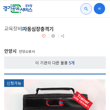
search
menu
교육장비
자동심장충격기
안양시
안양소방서
이 기관의 다른 물품
5개
신청가능