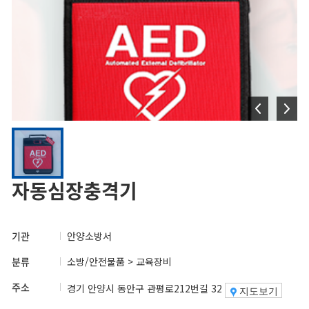
자동심장충격기
기관
안양소방서
분류
소방/안전물품 > 교육장비
주소
경기 안양시 동안구 관평로212번길 32
지도보기