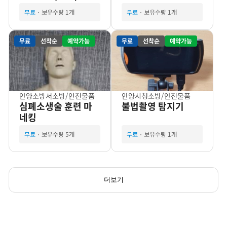
무료
보유수량 1개
무료
보유수량 1개
무료
선착순
예약가능
무료
선착순
예약가능
안양소방서
소방/안전물품
안양시청
소방/안전물품
심폐소생술 훈련 마
불법촬영 탐지기
네킹
무료
보유수량 5개
무료
보유수량 1개
더보기