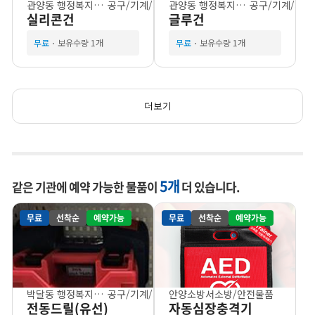
관양동 행정복지센터
공구/기계/기기
관양동 행정복지센터
공구/기계/기기
실리콘건
글루건
무료
보유수량 1개
무료
보유수량 1개
더보기
5개
같은 기관에 예약 가능한 물품이
더 있습니다.
무료
선착순
예약가능
무료
선착순
예약가능
박달동 행정복지센터
공구/기계/기기
안양소방서
소방/안전물품
전동드릴(유선)
자동심장충격기