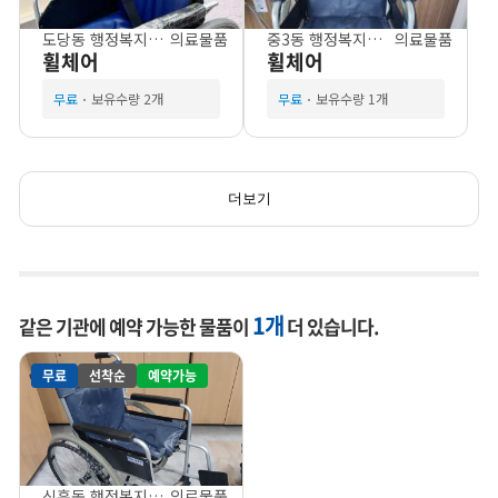
도당동 행정복지센터
의료물품
중3동 행정복지센터
의료물품
휠체어
휠체어
무료
보유수량 2개
무료
보유수량 1개
더보기
1개
같은 기관에 예약 가능한 물품이
더 있습니다.
무료
선착순
예약가능
신흥동 행정복지센터
의료물품