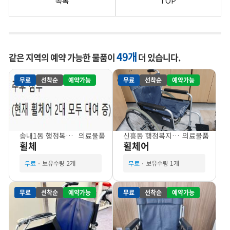
목록
TOP
49개
같은 지역의 예약 가능한 물품이
더 있습니다.
무료
선착순
예약가능
무료
선착순
예약가능
송내1동 행정복지센터
의료물품
신흥동 행정복지센터
의료물품
휠체
휠체어
무료
보유수량 2개
무료
보유수량 1개
무료
선착순
예약가능
무료
선착순
예약가능