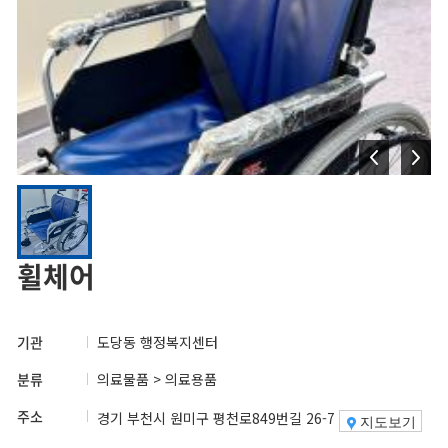
휠체어
기관
도당동 행정복지센터
분류
의료물품 > 의료용품
주소
경기 부천시 원미구 평천로849번길 26-7
지도보기