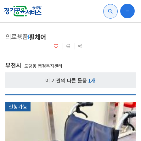
search
menu
의료용품
휠체어
부천시
도당동 행정복지센터
이 기관의 다른 물품
1개
신청가능