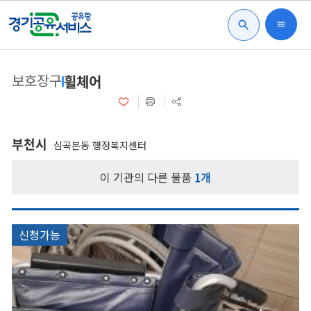
search
menu
보호장구
휠체어
부천시
심곡본동 행정복지센터
이 기관의 다른 물품
1개
신청가능