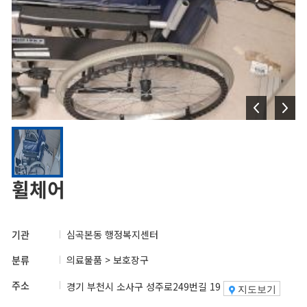
휠체어
기관
심곡본동 행정복지센터
분류
의료물품 > 보호장구
주소
경기 부천시 소사구 성주로249번길 19
지도보기