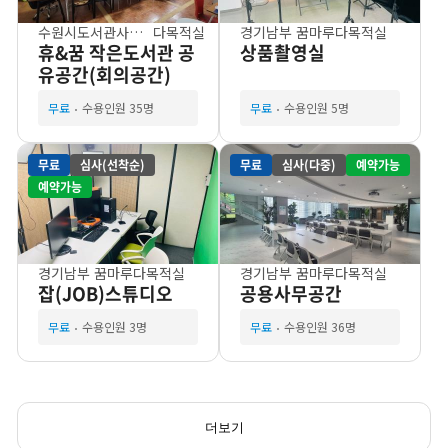
수원시도서관사업소
다목적실
경기남부 꿈마루
다목적실
휴&꿈 작은도서관 공
상품촬영실
유공간(회의공간)
무료
수용인원 35명
무료
수용인원 5명
무료
심사(선착순)
무료
심사(다중)
예약가능
예약가능
경기남부 꿈마루
다목적실
경기남부 꿈마루
다목적실
잡(JOB)스튜디오
공용사무공간
무료
수용인원 3명
무료
수용인원 36명
더보기