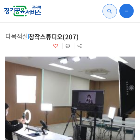
search
menu
다목적실
창작스튜디오(207)