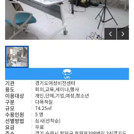
기관
경기도여성비전센터
용도
회의,교육,세미나,행사
이용대상
개인,단체,기업,여성,청소년
구분
다목적실
규모
74.25㎡
수용인원
5 명
선별방법
심사(선착순)
요금
무료
주소
경기 수원시 팔달구 효원로308번길 34(경기도